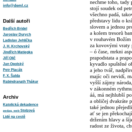
nechme toho, tady 
info@deml.cz
stojí soudek od pet
všechno padá, tak
představy lidu o kr
Další autoři
slovem a jednou pr
Bedřich Bridel
a kolem tresorů ba
Jaroslav Durych
v rouhavém Božím 
Ladislav Jehlička
za kovovými vraty 
J. H. Krchovský
– ó čase, mrkni asp
Jindřich Matiegka
prapodstata a prap
Jiří Olič
kyvadlo spuštěné 
Jan Opolský
a jeho tvář, nadpř
Petr Placák
majíc oči nevidí, ma
F. X. Šalda
vyšší zájmy národa
Rabindranath Thákur
v zákonném rythmu 
áá, má nejhlubší po
Archiv
a obličej dvakráte 
Katolická dekadence
také jednou přejedl
Stolzová
pedag. web
ať se jen překocha
Lidé na cestě
držením hlavy a šíje
radost ze života, c