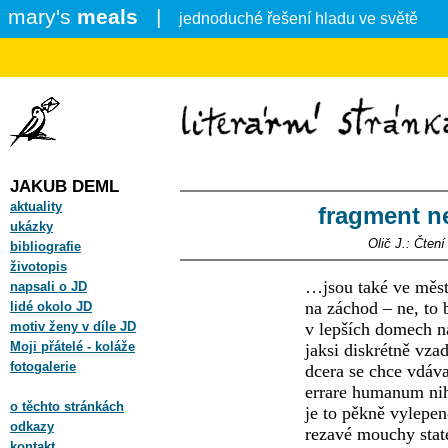
mary's
meals
|
jednoduché řešení hladu ve světě
JAKUB DEML
aktuality
fragment n
ukázky
Olič J.: Čten
bibliografie
životopis
…jsou také ve měst
napsali o JD
na záchod – ne, to
lidé okolo JD
motiv ženy v díle JD
v lepších domech n
Moji přátelé - koláže
jaksi diskrétně vz
fotogalerie
dcera se chce vdáva
errare humanum nih
o těchto stránkách
je to pěkně vylep
odkazy
rezavé mouchy stat
kontakt